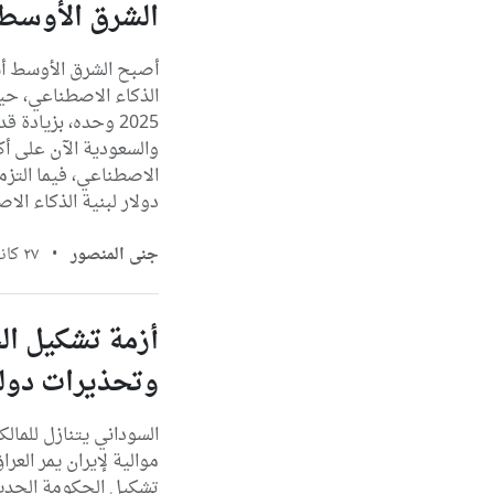
الشرق الأوسط ي
أصبح الشرق الأوسط أس
دولار لبنية الذكاء الا
جنى المنصور
•
٢٧ كانون الثاني، ٢٠٢٦
أزمة تشكيل ال
وتحذيرات دول
السوداني يتنازل للم
موالية لإيران يمر ال
تشكيل الحكومة الجديد