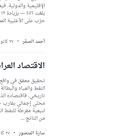
حزب على الأغلبية المط
أحمد الصقر
•
٢٧ كانون الثاني، ٢٠٢٦
الاقتصاد العراقي في ٢٠٢٦: بين وعود التح
تحقيق معمّق في واقع
النفط والمياه والبطالة
تاريخي. فاقتصاده الذي 
من الناتج ...
سارة المنصور
•
٢٧ كانون الثاني، ٢٠٢٦