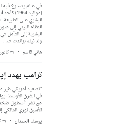
في عالم يتسارع فيه ال
(مواليد 964
البشري على الطبيعة. ع
النظام البيئي إلى صور
البشرية إلى التأمل في
ولد نيك براندت ف...
هاني قاسم
•
٢٩ كانون الثاني، ٢٠٢٦
ترامب يهدد إير
“تصعيد أمريكي غير مس
في الشرق الأوسط، يوا
عن نشر "أسطول ضخم" ب
الأسبق نوري المالكي إ
يوسف الحمدان
•
٢٩ كانون الثاني، ٢٠٢٦