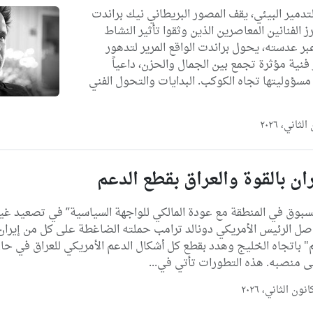
تدمير البيئي، يقف المصور البريطاني نيك براندت
1) كأحد أبرز الفنانين المعاصرين الذين وثقوا تأثير النشاط
بر عدسته، يحول براندت الواقع المرير لتدهور
 فنية مؤثرة تجمع بين الجمال والحزن، داعياً
 مسؤوليتها تجاه الكوكب. البدايات والتحول الفني
ان بالقوة والعراق بقطع الدعم
بوق في المنطقة مع عودة المالكي للواجهة السياسية” في تصعيد غي
صل الرئيس الأمريكي دونالد ترامب حملته الضاغطة على كل من إيران
اتجاه الخليج وهدد بقطع كل أشكال الدعم الأمريكي للعراق في حال
لى منصبه. هذه التطورات تأتي في...