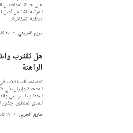
منظمة الشفافية...
مريم السبيعي
•
٢٧ كانون الثاني، ٢٠٢٦
هل تقترب واش
الراهنة
تتصاعد التساؤلات في 
المتحدة وإيران، في ظل
الخطاب السياسي والعس
المدى المنظور. جذور ال
طارق الحربي
•
٢٧ كانون الثاني، ٢٠٢٦