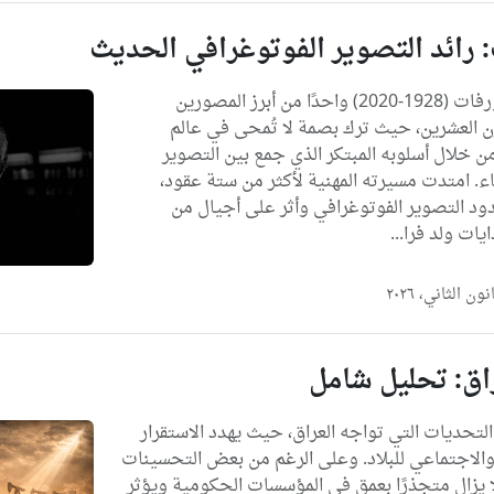
 رائد التصوير الفوتوغرافي الحديث
مقدمة يُعتبر فرانك هورفات (1928-2020) واحدًا من أبرز المصورين
ن العشرين، حيث ترك بصمة لا تُمحى في عالم
ن خلال أسلوبه المبتكر الذي جمع بين التصوير
ء. امتدت مسيرته المهنية لأكثر من ستة عقود،
ود التصوير الفوتوغرافي وأثر على أجيال من
يات ولد فرا...
راق: تحليل شامل
لتحديات التي تواجه العراق، حيث يهدد الاستقرار
الاجتماعي للبلاد. وعلى الرغم من بعض التحسينات
 لا يزال متجذرًا بعمق في المؤسسات الحكومية ويؤثر