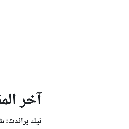
آخر الم
نيك براندت: شا