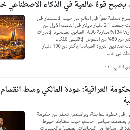
صبح قوة عالمية في الذكاء الاصطناعي خلال ع
رع منطقة نمواً في العالم من حيث الاستثمار في
الذكاء الاصطناعي، حيث جمعت 2.1 مليار دولار في النصف الأول من
2025 وحده، بزيادة قدرها 134% مقارنة بالعام السابق. تستحوذ الإمارات
والسعودية الآن على أكثر من 80% من التمويل الإقليمي للذكاء
الاصطناعي، فيما التزمت صناديق الثروة السيادية بأكثر من 100 مليار
صطناعي عا...
حكومة العراقية: عودة المالكي وسط انقسام 
ية
الكي في خطوة مفاجئة، وواشنطن تحذر من حكومة
عراق بمنعطف سياسي حاسم، حيث تتشابك خيوط
ة في متاهة من التحالفات المتقلبة والحسابات