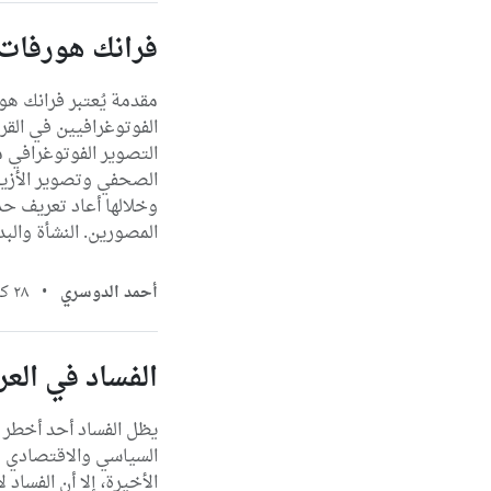
فرانك هورفات:
الفوتوغرافيين في القر
التصوير الفوتوغرافي م
الصحفي وتصوير الأزيا
وخلالها أعاد تعريف حد
المصورين. النشأة والبدا
أحمد الدوسري
•
٢٨ كانون الثاني، ٢٠٢٦
الفساد في الع
يظل الفساد أحد أخطر ا
السياسي والاقتصادي و
الأخيرة، إلا أن الفساد