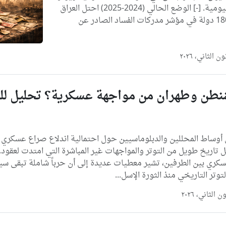
على حياة المواطنين اليومية. [-] الوضع الحالي (2024-2025) احتل العراق
المرتبة 140 من أصل 180 دولة في مؤشر مدركات الفساد الصادر عن
نطن وطهران من مواجهة عسكرية؟ تحليل لل
أوساط المحللين والدبلوماسيين حول احتمالية اندلاع صراع عسكري م
 تاريخ طويل من التوتر والمواجهات غير المباشرة التي امتدت لعقود
كري بين الطرفين، تشير معطيات عديدة إلى أن حرباً شاملة تبقى سين
توتر التاريخي منذ الثورة الإسل...