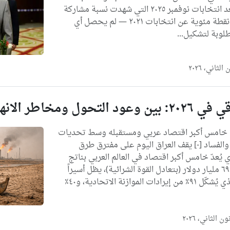
الإقليمية والدولية. فبعد انتخابات نوفمبر ٢٠٢٥ التي شهدت نسبة مشاركة
بلغت ٥٦٪ — بزيادة ١٢ نقطة مئوية عن انتخابات ٢٠٢١ — لم يحصل أي
لوبة لتشكيل...
ول ومخاطر الانهيار
 خامس أكبر اقتصاد عربي ومستقبله وسط تحديات
 والفساد [-] يقف العراق اليوم على مفترق طرق
يُعدّ خامس أكبر اقتصاد في العالم العربي بناتج
محلي إجمالي يقارب ٦٩٠ مليار دولار (بتعادل القوة الشرائية)، يظل أسيراً
لتبعية مفرطة للنفط الذي يُشكّل ٩١٪ من إيرادات الموازنة الاتحادية، و٤٠٪